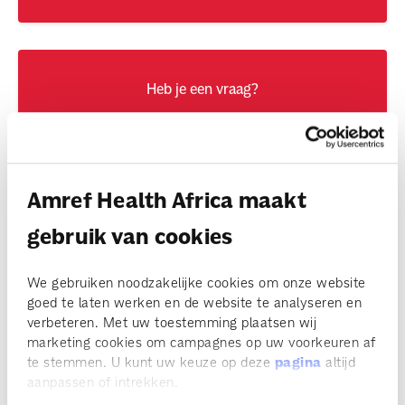
Heb je een vraag?
Bekijk onze FAQ
Amref Health Africa maakt
gebruik van cookies
Schuttersveld 9
We gebruiken noodzakelijke cookies om onze website
2316 XG Leiden
goed te laten werken en de website te analyseren en
verbeteren. Met uw toestemming plaatsen wij
Bekijk de route
marketing cookies om campagnes op uw voorkeuren af
te stemmen. U kunt uw keuze op deze
pagina
altijd
aanpassen of intrekken.