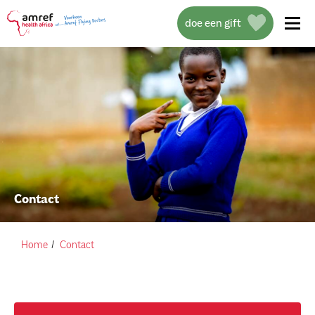
doe een gift
wat we doen
help mee
Contact
over amref health africa
contact
Home
Contact
persoonlijke verhalen