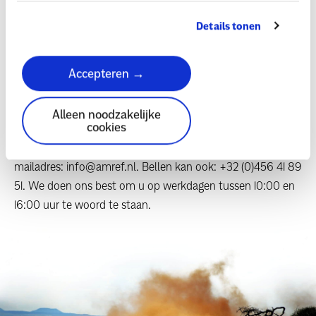
Heeft u een verzoek, compliment of
klacht?
Details tonen
Uw betrokkenheid bij ons werk is voor ons van groot
belang. Wij doen dan ook ons uiterste best om op een
Accepteren →
verantwoorde en transparante wijze met uw bijdragen om
te gaan. Toch kan het zijn dat u ergens ontevreden over
Alleen noodzakelijke
cookies
bent, een klacht hebt of een opmerking wilt maken. Neem
dan gerust contact met ons op via ons e-
mailadres: info@amref.nl. Bellen kan ook: +32 (0)456 41 89
51. We doen ons best om u op werkdagen tussen 10:00 en
16:00 uur te woord te staan.