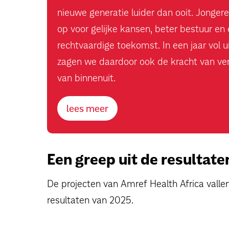
nieuwe generatie luider dan ooit. Jonge
op voor gelijke kansen, beter bestuur en
rechtvaardige toekomst. In een jaar vol 
zagen we daardoor ook de kracht van ve
van binnenuit.
lees meer
Een greep uit de resultate
De projecten van Amref Health Africa vallen
resultaten van 2025.