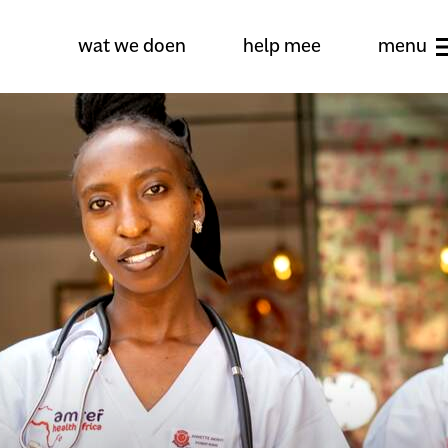
wat we doen
help mee
menu
wat we doen
help mee
over amref health africa
contact
persoonlijke verhalen