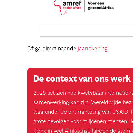
Of ga direct naar de
jaarrekening
.
De context van ons werk
2025 liet zien hoe kwetsbaar internation
samenwerking kan zijn. Wereldwijde bezu
waaronder de ontmanteling van USAID,
grote gevolgen voor miljoenen mensen. Te
klonk in veel Afrikaanse landen de stem