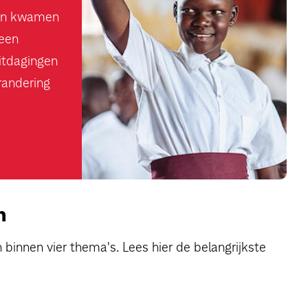
ren kwamen
 een
uitdagingen
randering
n
 binnen vier thema's. Lees hier de belangrijkste