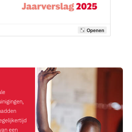
ale
inigingen,
 hadden
gelijkertijd
 van een