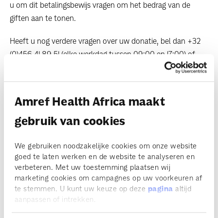
u om dit betalingsbewijs vragen om het bedrag van de
giften aan te tonen.
Heeft u nog verdere vragen over uw donatie, bel dan +32
(0)456 41 89 51 (elke werkdag tussen 09:00 en 17:00) of
mail
info@amref.be
Amref Health Africa maakt
help mee
gebruik van cookies
Word donateur
We gebruiken noodzakelijke cookies om onze website
goed te laten werken en de website te analyseren en
Maak het verschil met een grote gift
verbeteren. Met uw toestemming plaatsen wij
marketing cookies om campagnes op uw voorkeuren af
Belastingvrij schenken
te stemmen. U kunt uw keuze op deze
pagina
altijd
aanpassen of intrekken.
Nalaten