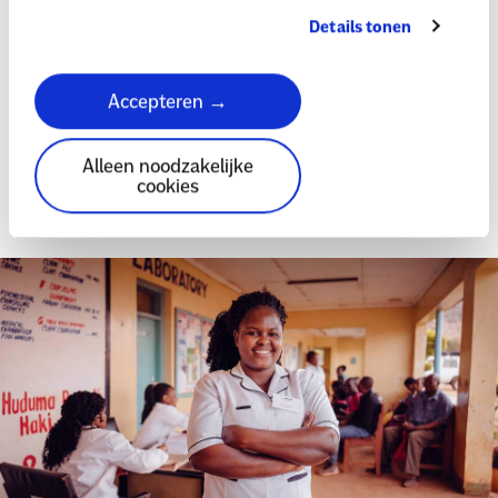
Details tonen
Kom in actie voor Amref Health Africa
Donateurs werven
Accepteren →
delen
Alleen noodzakelijke
cookies