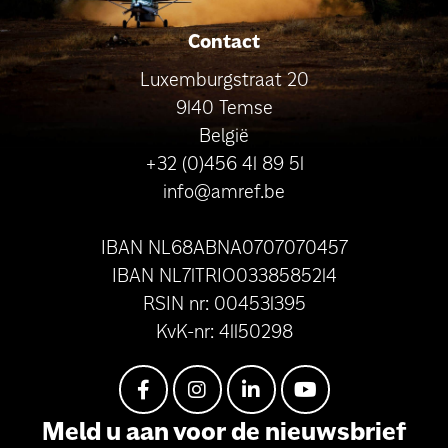
Contact
Luxemburgstraat 20
9140 Temse
België
+32 (0)456 41 89 51
info@amref.be
IBAN NL68ABNA0707070457
IBAN NL71TRIO0338585214
RSIN nr: 004531395
KvK-nr: 41150298
Meld u aan voor de nieuwsbrief